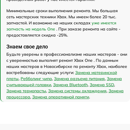
Минимальные сроки выполнения ремонта. Мы большая
сеть мастерских техники Xbox. Мы имеем более 20 тыс.
запчастей. И возможно на наших складах
уже имеется
запчасть на модель One
. При заказе ремонта на сайте -
предоставляется скидка -25%.
Знаем свое дело
Будьте уверены в профессионализме наших мастеров - они
с уверенностью выполнят ремонт Xbox One . По данным
наших мастеров в Новосибирске по ремонту Xbox, наиболее
востребованы следующие услуги:
Замена материнской
платы
,
Ребболинг чипа
,
Замена разъема питания
,
Замена
считывающей головки
,
Замена Bluetooth
,
Замена SSD
,
Замена термопасты
,
Замена системы охлаждения
,
Замена
процессора
,
Замена оперативной памяти
.